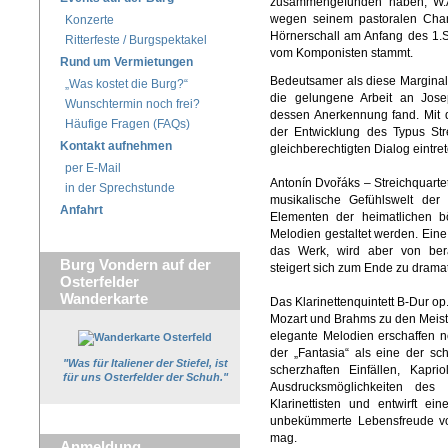
zusammengefunden haben, W.A.
wegen seinem pastoralen Cha
Konzerte
Hörnerschall am Anfang des 1.S
Ritterfeste / Burgspektakel
vom Komponisten stammt.
Rund um Vermietungen
Bedeutsamer als diese Marginalie
„Was kostet die Burg?“
die gelungene Arbeit an Jose
Wunschtermin noch frei?
dessen Anerkennung fand. Mit 
Häufige Fragen (FAQs)
der Entwicklung des Typus Stre
Kontakt aufnehmen
gleichberechtigten Dialog eintret
per E-Mail
Antonín Dvořáks – Streichquartett
in der Sprechstunde
musikalische Gefühlswelt de
Anfahrt
Elementen der heimatlichen bö
Melodien gestaltet werden. Ein
das Werk, wird aber von ber
Burg Vondern auf der
steigert sich zum Ende zu drama
Osterfelder
Wanderkarte
Das Klarinettenquintett B-Dur o
Mozart und Brahms zu den Meis
elegante Melodien erschaffen 
der „Fantasia“ als eine der s
"Was für Italiener der Stiefel, ist
scherzhaften Einfällen, Kapri
für uns Osterfelder der Schuh."
Ausdrucksmöglichkeiten des 
Klarinettisten und entwirft e
unbekümmerte Lebensfreude vo
mag.
Anmeldung