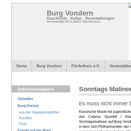
Burg Vondern
Geschichte . Kultur . Veranstaltungen
Arminstraße 65 in 46117 Oberhausen
Home
Burg Vondern
Förderkreis e.V.
Veranstalt
Sonntags Matinee
Schnellnavigation
Aktuelles
Es muss nicht immer D
Burg-Porträt
Klassische Musik mit jugendlich
aus der Vogelperspektive
das Catasia Quartett / Kla
Kurzfilm
Sonntagsmatinee auf Burg Vonder
Flyer
in dem sich Philharmoniker de
Events auf der Burg