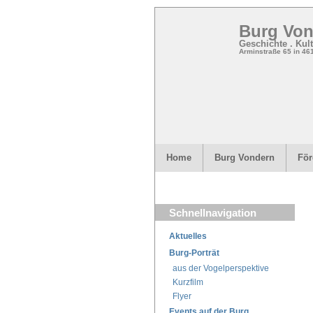
Burg Von
Geschichte . Kul
Arminstraße 65 in 4
Home
Burg Vondern
För
Schnellnavigation
Aktuelles
Burg-Porträt
aus der Vogelperspektive
Kurzfilm
Flyer
Events auf der Burg