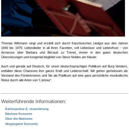
Thomas Wißmann singt und erzählt sich durch französisches Liedgut aus den Jahren
1940 bis 1975: Liebeslieder in all ihren Facetten, voll Liebeslust und Liebesfrust - von
Aznavour über Barbara und Bécaud zu Trenet, immer in den guten deutschen
Übersetzungen und kongenial begleitet von Steve Nobles am Klavier.
Auch und gerade auf Deutsch, für unser deutschsprachiges Publikum auf Burg Vondern,
entfalten diese Chansons ihre ganze Kraft und Leidenschaft: Wir gehen gemeinsam als
Vorstand des Förderkreises und Sie als Publikum auf eine ganz persönliche musikalische
Reise durch alle Arten von 'L‘amour'.
Weiterführende Informationen:
Kartenpreise & -reservierung
Nächste Konzerte
Über die Matineen
Vergangene Konzerte