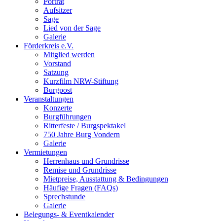
Porträt
Aufsitzer
Sage
Lied von der Sage
Galerie
Förderkreis e.V.
Mitglied werden
Vorstand
Satzung
Kurzfilm NRW-Stiftung
Burgpost
Veranstaltungen
Konzerte
Burgführungen
Ritterfeste / Burgspektakel
750 Jahre Burg Vondern
Galerie
Vermietungen
Herrenhaus und Grundrisse
Remise und Grundrisse
Mietpreise, Ausstattung & Bedingungen
Häufige Fragen (FAQs)
Sprechstunde
Galerie
Belegungs- & Eventkalender