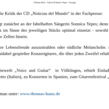
(Thomas Hanz - Gitarre &
Sonnica Yepes - Gesang
)
ie Kritik der CD „Noticias del Mundo“ in der Fachpresse:
gt zunächst an der fabelhaften Sängerin Sonnica Yepes; denn
im Sinne des jeweiligen Stücks optimal einsetzt - sowohl 
e Zellen hinein.
e Lebensfreude auszustrahlen oder südliche Melancholie.
el gespielter Konzertgitarre, die über jeden Zweifel erhabe
tbewerb „Voice and Guitar“ in Völklingen, erhielt Einlad
tto (Italien), zu Konzerten in Spanien, zum Gitarrenfestival
man unter:
www.thomas-hanz.de