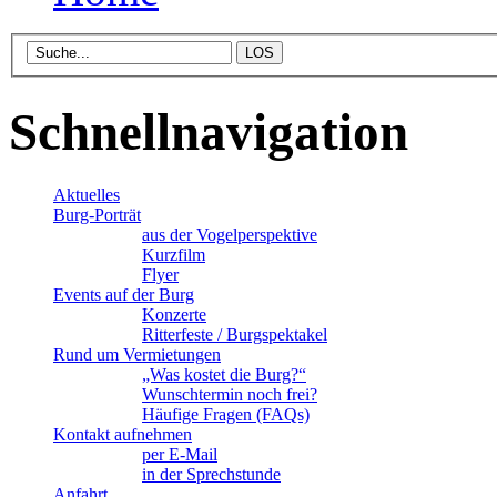
Schnellnavigation
Aktuelles
Burg-Porträt
aus der Vogelperspektive
Kurzfilm
Flyer
Events auf der Burg
Konzerte
Ritterfeste / Burgspektakel
Rund um Vermietungen
„Was kostet die Burg?“
Wunschtermin noch frei?
Häufige Fragen (FAQs)
Kontakt aufnehmen
per E-Mail
in der Sprechstunde
Anfahrt