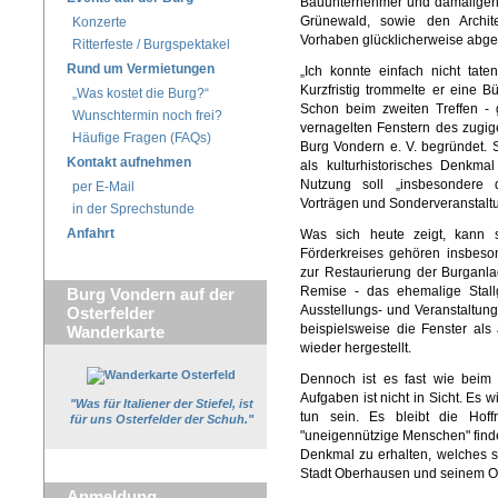
Bauunternehmer und damaligen V
Grünewald, sowie den Archit
Konzerte
Vorhaben glücklicherweise abg
Ritterfeste / Burgspektakel
Rund um Vermietungen
„Ich konnte einfach nicht tate
Kurzfristig trommelte er eine B
„Was kostet die Burg?“
Schon beim zweiten Treffen - 
Wunschtermin noch frei?
vernagelten Fenstern des zugi
Häufige Fragen (FAQs)
Burg Vondern e. V. begründet. S
Kontakt aufnehmen
als kulturhistorisches Denkma
Nutzung soll „insbesondere 
per E-Mail
Vorträgen und Sonderveranstaltu
in der Sprechstunde
Anfahrt
Was sich heute zeigt, kann 
Förderkreises gehören insbes
zur Restaurierung der Burganl
Remise - das ehemalige Stal
Burg Vondern auf der
Ausstellungs- und Veranstaltung
Osterfelder
beispielsweise die Fenster als 
Wanderkarte
wieder hergestellt.
Dennoch ist es fast wie beim
Aufgaben ist nicht in Sicht. Es w
"Was für Italiener der Stiefel, ist
tun sein. Es bleibt die Hof
für uns Osterfelder der Schuh."
"uneigennützige Menschen" finde
Denkmal zu erhalten, welches 
Stadt Oberhausen und seinem Ort
Anmeldung